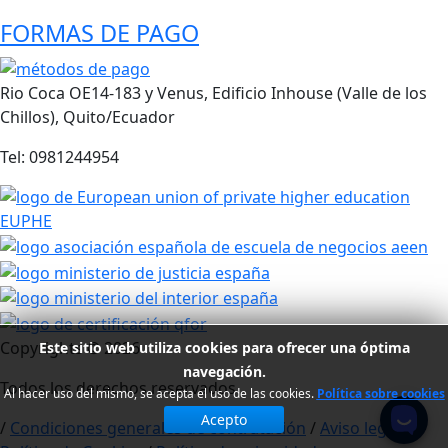
FORMAS DE PAGO
Rio Coca OE14-183 y Venus, Edificio Inhouse (Valle de los
Chillos), Quito/Ecuador
Tel: 0981244954
Copyrights ©
2026
Este sitio web utiliza cookies para ofrecer una óptima
navegación.
Todos los derechos reservados
Al hacer uso del mismo, se acepta el uso de las cookies.
Política sobre cookies
Acepto
/
Condiciones generales de contratación
/
Aviso legal
/