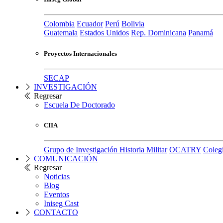
Colombia
Ecuador
Perú
Bolivia
Guatemala
Estados Unidos
Rep. Dominicana
Panamá
Proyectos Internacionales
SECAP
INVESTIGACIÓN
Regresar
Escuela De Doctorado
CIIA
Grupo de Investigación Historia Militar
OCATRY
Colegi
COMUNICACIÓN
Regresar
Noticias
Blog
Eventos
Iniseg Cast
CONTACTO