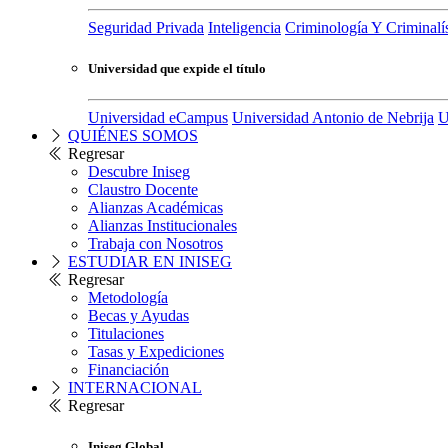
Seguridad Privada
Inteligencia
Criminología Y Criminalís
Universidad que expide el título
Universidad eCampus
Universidad Antonio de Nebrija
U
QUIÉNES SOMOS
Regresar
Descubre Iniseg
Claustro Docente
Alianzas Académicas
Alianzas Institucionales
Trabaja con Nosotros
ESTUDIAR EN INISEG
Regresar
Metodología
Becas y Ayudas
Titulaciones
Tasas y Expediciones
Financiación
INTERNACIONAL
Regresar
Iniseg Global