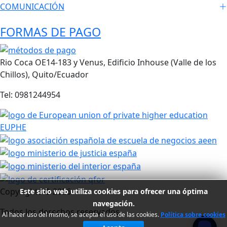
COMUNICACIÓN
FORMAS DE PAGO
Rio Coca OE14-183 y Venus, Edificio Inhouse (Valle de los
Chillos), Quito/Ecuador
Tel: 0981244954
Copyrights ©
2026
Este sitio web utiliza cookies para ofrecer una óptima
navegación.
Todos los derechos reservados
Al hacer uso del mismo, se acepta el uso de las cookies.
Política sobre cookies